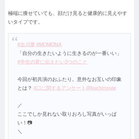
極端に痩せていても、顔だけ見ると健康的に見えやす
いタイプです。
#吉川愛
#MOMONA
「自分の生きたいように生きるのが一番いい」
#学生の君に伝えたい3つのこと
今回が初共演のおふたり。意外なお互いの印象
とは？
#口に関するアンケート
@kuchimovie
／
ここでしか見れない取りおろし写真がいっぱ
い！📷
＼