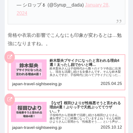
— シロップ🌷 (@Syrup__dada)
January 28,
2024
骨格や衣装の影響でこんなにも印象が変わるとは…勉
強になりますね。。
鈴木梨央ブサイクになったと言われる理由4
選！太ったし顔でかいと噂…
鈴木梨央さんは子役時代から数々のドラマ作品に出演
し、現在も活躍し続ける女優さんです。そんな鈴木梨
央さんですが、子役時代に比べてブサイクになったと
言われています…「太った」や「顔でかい」など様々
な世間の声がありますが実際はどうなんでしょう
2025.04.25
japan-travel-sightseeing.jp
か？…
【なぜ】桜田ひよりが性格悪そうと言われる
理由4選！ぶりっ子で天然ぶっててウザ
い…？
子役時代から芸能界で活躍し続ける桜田ひよりさん、
歳を増すごとに綺麗になっていますよね！そんな桜田
ひよりさんに世間から「性格悪そう…」という声がチ
ラホラあるんですよ。中には「ぶりっ子」や「天然ぶ
2025.10.12
japan-travel-sightseeing.jp
ってる」という具体的な声もいくつかあります…そ
こ…