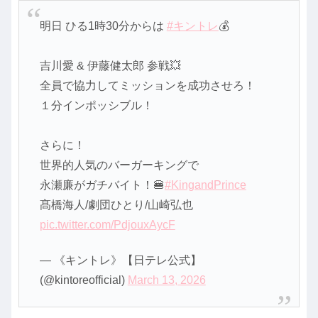
明日 ひる1時30分からは
#キントレ
💰
吉川愛 & 伊藤健太郎 参戦💥
全員で協力してミッションを成功させろ！
１分インポッシブル！
さらに！
世界的人気のバーガーキングで
永瀬廉がガチバイト！🍔
#KingandPrince
髙橋海人/劇団ひとり/山崎弘也
pic.twitter.com/PdjouxAycF
— 《キントレ》【日テレ公式】
(@kintoreofficial)
March 13, 2026