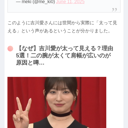
— meki (@me_ki0)
June 11, 2025
このように吉川愛さんには世間から実際に「太って見
える」という声があるということが分かりました。
【なぜ】吉川愛が太って見える？理由
5選！二の腕が太くて肩幅が広いのが
原因と噂…