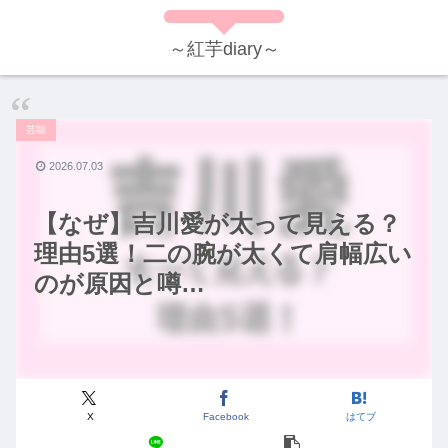
～紅芋diary～
芸能
2026.07.03
【なぜ】吉川愛が太って見える？
理由5選！二の腕が太くて肩幅広い
のが原因と噂…
X
Facebook
はてブ