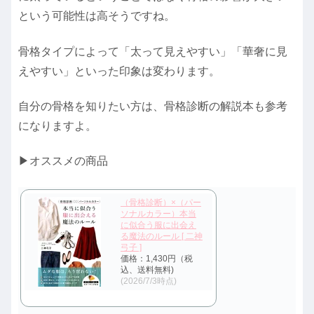
という可能性は高そうですね。
骨格タイプによって「太って見えやすい」「華奢に見
えやすい」といった印象は変わります。
自分の骨格を知りたい方は、骨格診断の解説本も参考
になりますよ。
▶オススメの商品
（骨格診断）×（パー
ソナルカラー）本当
に似合う服に出会え
る魔法のルール [ 二神
弓子 ]
価格：1,430円（税
込、送料無料)
(2026/7/3時点)