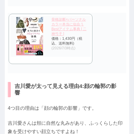
骨格診断×パーソナル
カラー本当に似合う
Bestアイテム事典 [ 二
神弓子 ]
価格：1,430円（税
込、送料無料)
(2026/7/3時点)
吉川愛が太って見える理由4:顔の輪郭の影
響
4つ目の理由は「顔の輪郭の影響」です。
吉川愛さんは頬に自然な丸みがあり、ふっくらした印
象を受けやすい顔立ちですよね！