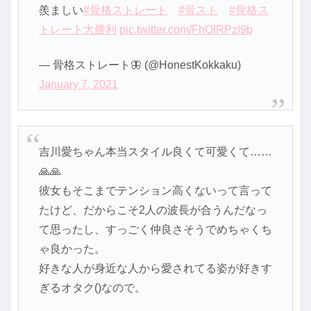
羨ましい
#骨格ストレート
#骨スト
#骨格ス
トレート大勝利
pic.twitter.com/FhOIRPzI9b
— 骨格ストレート🦋 (@HonestKokkaku)
January 7, 2021
吉川愛ちゃん本当スタイル良くて可愛くて……
🙏🙏
彼女もそこまでテンション高くないって言って
たけど、だからこそ2人の波長が合うんだなっ
て思ったし、すっごく仲良さそうでめちゃくち
ゃ良かった。
好きな人が身近な人から愛されてる姿が好きす
ぎるオタク()なので。