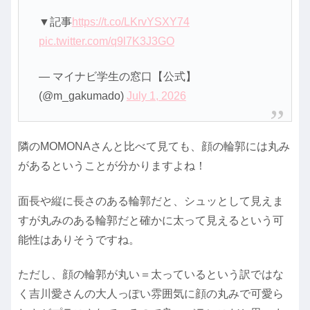
▼記事
https://t.co/LKrvYSXY74
pic.twitter.com/q9l7K3J3GO
— マイナビ学生の窓口【公式】
(@m_gakumado)
July 1, 2026
隣のMOMONAさんと比べて見ても、顔の輪郭には丸み
があるということが分かりますよね！
面長や縦に長さのある輪郭だと、シュッとして見えま
すが丸みのある輪郭だと確かに太って見えるという可
能性はありそうですね。
ただし、顔の輪郭が丸い＝太っているという訳ではな
く吉川愛さんの大人っぽい雰囲気に顔の丸みで可愛ら