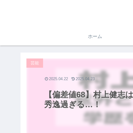
ホーム
芸能
2025.04.22
2025.04.23
【偏差値68】村上健志
秀逸過ぎる…！