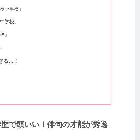
根小学校」
中学校」
校」
」
ぎる…！
学歴で頭いい！俳句の才能が秀逸