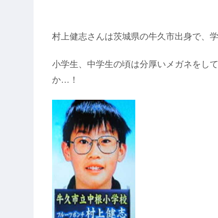
村上健志さんは茨城県の牛久市出身で、
小学生、中学生の頃は分厚いメガネをし
か…！