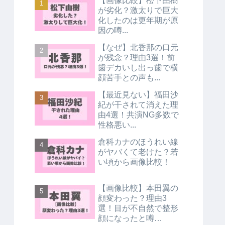
【画像比較】松下由樹
が劣化？激太りで巨大
化したのは更年期が原
因の噂...
【なぜ】北香那の口元
が残念？理由3選！前
歯デカいし出っ歯で横
顔苦手との声も...
【最近見ない】福田沙
紀が干されて消えた理
由4選！共演NG多数で
性格悪い...
倉科カナのほうれい線
がヤバくて老けた？若
い頃から画像比較！
【画像比較】本田翼の
顔変わった？理由3
選！目が不自然で整形
顔になったと噂…