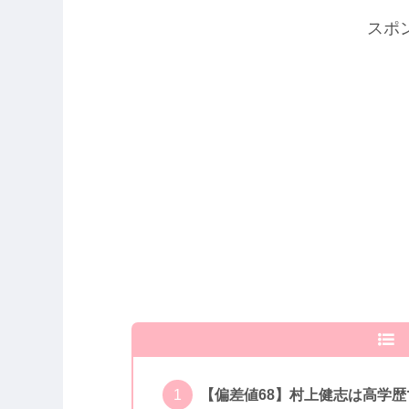
スポ
【偏差値68】村上健志は高学