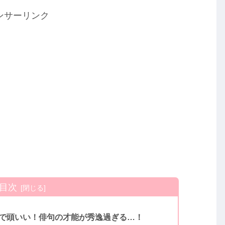
ンサーリンク
目次
歴で頭いい！俳句の才能が秀逸過ぎる…！