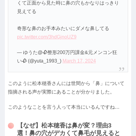
くて正面から見た時に鼻の穴もかなりはっきり
見えてる
奇形な鼻のお手本みたいにダメな鼻してる
pic.twitter.com/3hdGjnoUZ9
— ゆうた@🥀整形200万円課金&元メンコン狂
い🥀 (@yuta_1993_)
March 17, 2024
このように松本穂香さんには世間から「鼻」について
指摘される声が実際にあることが分かりました。
このようなことを言う人って本当にいるんですね…
【なぜ】松本穂香は鼻が変？理由3
選！鼻の穴がデカくて鼻毛が見えると