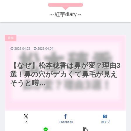
～紅芋diary～
芸能
2026.04.02
2026.04.04
【なぜ】松本穂香は鼻が変？理由3
選！鼻の穴がデカくて鼻毛が見え
そうと噂…
X
Facebook
はてブ