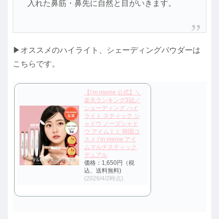
入れた鼻筋・鼻先に自然と目がいきます。
▶オススメのハイライト、シェーディングパウダーは
こちらです。
【i’m meme 公式】＼
楽天ランキング3冠／
シェーディング ハイ
ライト スティック シ
ャドウ ノーズシャド
ウ アイムミミ 韓国コ
スメ i’m meme アイ
ムマルチスティック
デュアル
価格：1,650円（税
込、送料無料)
(2026/4/2時点)