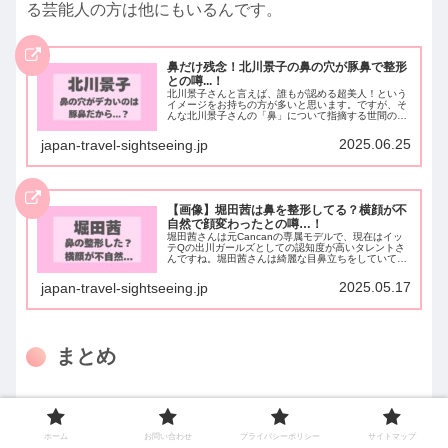
る芸能人の方は他にもいるんです。
鼻だけ残念！北川景子の鼻の穴が豚鼻で整形
との噂...！
北川景子さんと言えば、誰もが認める超美人！という
イメージをお持ちの方が多いと思います。ですが、そ
んな北川景子さんの「鼻」について指摘する世間の声
がチラホラ…「鼻の形おかしいけど豚鼻？」や「美人
なのに鼻だけ変で残念」なんて声もあるんです。そ
2025.06.25
japan-travel-sightseeing.jp
こ...
【画像】堀田茜は鼻を整形してる？横顔が不
自然で顔変わったとの噂…！
堀田茜さんは元Cancanの専属モデルで、現在はイッ
テQの出川ガールズとしての認知度が高いタレントさ
んですね。堀田茜さんは綺麗な目鼻立ちをしていてと
ても美人さんですが、若い頃に比べると「顔が変わっ
た」と整形疑惑があるんです...！中でも、世...
2025.05.17
japan-travel-sightseeing.jp
まとめ
今回は「【なぜ】松本穂香は鼻が変？理由3選！鼻の穴
ホーム
お問い合わせ
プライバシーポリシー
サイトマップ
がデカくて鼻毛が見えると噂…」をご紹介しました。