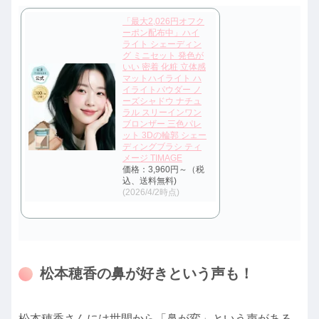
「最大2,026円オフク
ーポン配布中」ハイ
ライト シェーディン
グ ミニセット 発色が
いい 密着 化粧 立体感
マットハイライト ハ
イライトパウダー ノ
ーズシャドウ ナチュ
ラル スリーインワン
ブロンザー 三色パレ
ット 3Dの輪郭 シェー
ディングブラシ ティ
メージ TIMAGE
価格：3,960円～（税
込、送料無料)
(2026/4/2時点)
松本穂香の鼻が好きという声も！
松本穂香さんには世間から「鼻が変」という声がある