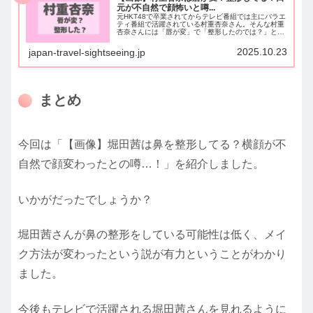
元が不自然で顔怖いと噂...
元HKT48で卒業されてからテレビ番組では主にバラエ
ティ番組で活躍されている村重杏奈さん。そんな村重
杏奈さんには「唇が変」で「整形したのでは？」とい
う世間からの声がチラホラ...「口元が不自然」や「顔
怖い」といった声までもあるんです！そこで...
2025.10.23
japan-travel-sightseeing.jp
まとめ
今回は「【画像】堀田茜は鼻を整形してる？横顔が不
自然で顔変わったとの噂…！」を紹介しました。
いかがだったでしょうか？
堀田茜さんが鼻の整形をしている可能性は低く、メイ
ク方法が変わったという説が有力ということがわかり
ました。
今後もテレビで活躍される堀田茜さんを見れるように