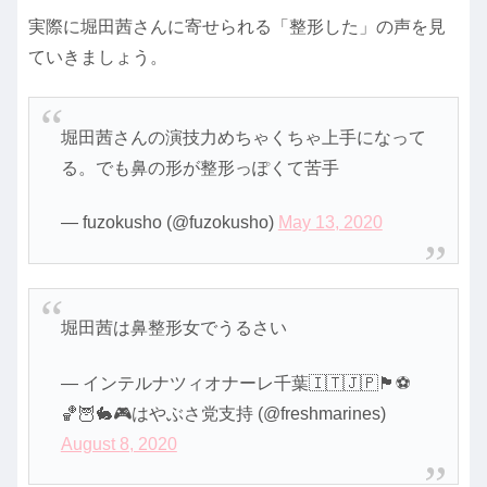
実際に堀田茜さんに寄せられる「整形した」の声を見
ていきましょう。
堀田茜さんの演技力めちゃくちゃ上手になって
る。でも鼻の形が整形っぽくて苦手
— fuzokusho (@fuzokusho)
May 13, 2020
堀田茜は鼻整形女でうるさい
— インテルナツィオナーレ千葉🇮🇹🇯🇵🏴󠁧⚽
🏀🦉🐇🎮はやぶさ党支持 (@freshmarines)
August 8, 2020