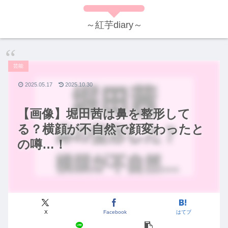
～紅芋diary～
芸能
2025.05.17
2025.10.30
【画像】堀田茜は鼻を整形して
る？横顔が不自然で顔変わったと
の噂…！
X
Facebook
はてブ