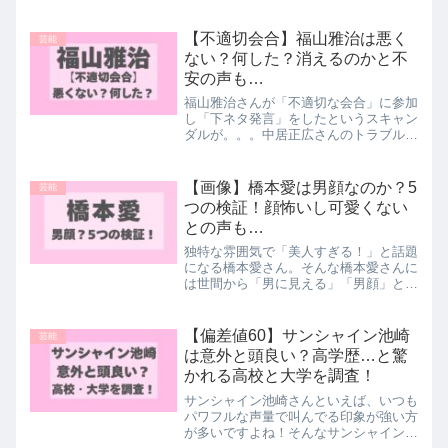
【不適切会合】福山雅治は悪く
芸能
ない？何した？消えるのかと不
安の声も…
福山雅治さんが「不適切な会合」に参加
し「下ネタ発言」をしたというスキャン
ダルが。。。中居正広さんのトラブルの
ようなインパクトがなく、世間からは
「結局なにしたの？」「下ネタ言っただ
け？」など福山雅治さんは「悪くない」
【画像】橋本愛は男顔なのか？5
芸能
のでは？という声が集まって...
つの検証！顔怖いし可愛くない
との声も…
独特な雰囲気で「美人すぎる！」と話題
になる橋本愛さん。そんな橋本愛さんに
は世間から「男に見える」「男顔」と指
摘される声がチラホラ...中には「顔怖
い」し「ゴリラみたい」で可愛くないと
の声もあるんです。そこで今回は橋本愛
【偏差値60】サンシャイン池崎
芸能
さんは「男顔」なのか？...
は意外と頭良い？高学歴…と驚
かれる高校と大学を調査！
サンシャイン池崎さんといえば、いつも
パワフルな声量で叫んでる印象が強い方
が多いですよね！そんなサンシャイン池