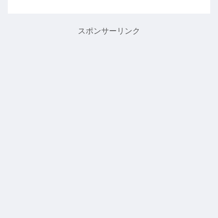
声が...最近は前髪を降ろしたヘアスタイ
ルも多く「ヅラなのでは...？」とも言わ
れています。そこ...
スポンサーリンク