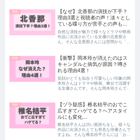
崎さん、実は「頭が良い」と言われる高
学歴なんだとか。芸風からは想像できな
い「意外」な頭の良さが話題に。。。そ
【なぜ】北香那の演技が下手？
芸能
こで今回はサンシャイン池...
理由3選と視聴者の声！淡々とし
ている喋り方が苦手との声も…
自然な演技が魅力で様々なドラマや映画
作品に出演されている女優の北香那さ
ん。そんな北香那さんには世間から「演
技下手」という声があるんです。。。中
には「喋り方」「話し方」が淡々として
いて苦手という声も...そこで今回は北香
【衝撃】岡本玲が消えたのはス
芸能
那さんが「演技下手」と...
キャンダルと病気が原因？噂さ
れる理由4選！
笑顔がとても似合う可愛らしい印象の岡
本玲さんはドラマや映画、舞台で活躍す
る女優さんです。そんな岡本玲さんです
が、最近テレビで見かけることが少なく
なっています。。「最近見ない」「消え
た？」と言われていて、原因が病気やス
【ヅラ疑惑】椎名桔平のおでこ
芸能
キャンダルではないか？と...
広すぎてハゲてる？ヘアスタイ
ルにも変化…
椎名桔平さんは渋い面持ちをし、様々な
作品に出演されとても有名な俳優さんで
すよね。そんな椎名桔平さんには「おで
こ広すぎ」や「生え際ハゲてる？」との