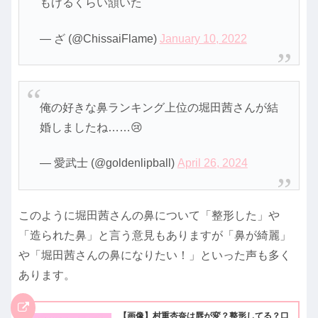
もげるくらい頷いた
— ざ (@ChissaiFlame)
January 10, 2022
俺の好きな鼻ランキング上位の堀田茜さんが結
婚しましたね……😢
— 愛武士 (@goldenlipball)
April 26, 2024
このように堀田茜さんの鼻について「整形した」や
「造られた鼻」と言う意見もありますが「鼻が綺麗」
や「堀田茜さんの鼻になりたい！」といった声も多く
あります。
【画像】村重杏奈は唇が変？整形してる？口