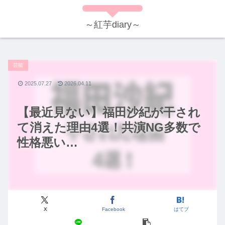
～紅芋diary～
芸能
2025.07.27
2026.04.11
【最近見ない】福田沙紀が干され
て消えた理由4選！共演NG多数で
性格悪い…
X
Facebook
はてブ