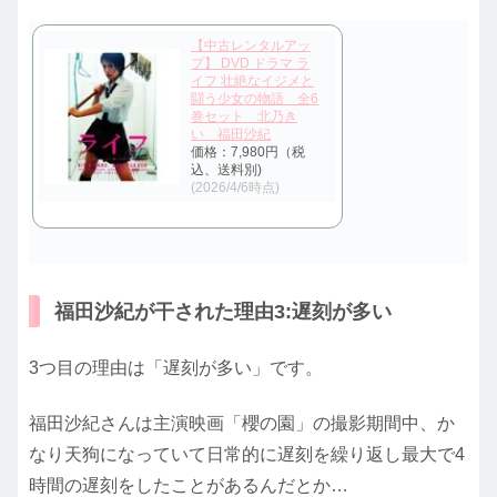
【中古レンタルアッ
プ】 DVD ドラマ ラ
イフ 壮絶なイジメと
闘う少女の物語 全6
巻セット 北乃き
い 福田沙紀
価格：7,980円（税
込、送料別)
(2026/4/6時点)
福田沙紀が干された理由3:遅刻が多い
3つ目の理由は「遅刻が多い」です。
福田沙紀さんは主演映画「櫻の園」の撮影期間中、か
なり天狗になっていて日常的に遅刻を繰り返し最大で4
時間の遅刻をしたことがあるんだとか…