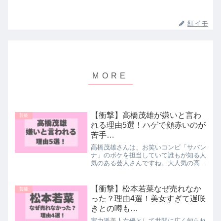
紅イモ
【衝撃】高橋茂雄が嫌いと言わ
芸能
れる理由5選！ハゲで顔赤いのが
苦手…
高橋茂雄さんは、お笑いコンビ「サバン
ナ」のボケを担当していて誰もが知る人
気のある芸人さんですね。大人気の高橋
茂雄さんですが「嫌い」「苦手」という
世間からの声がチラホラあるんです...嫌
いの意見の中には、容姿に関する意見も
【衝撃】松本若菜なぜ売れなか
芸能
多く「ハゲ」ていて「...
った？理由4選！美女すぎて遅咲
きとの噂も…
実力派美人女優として世間に広く知られ