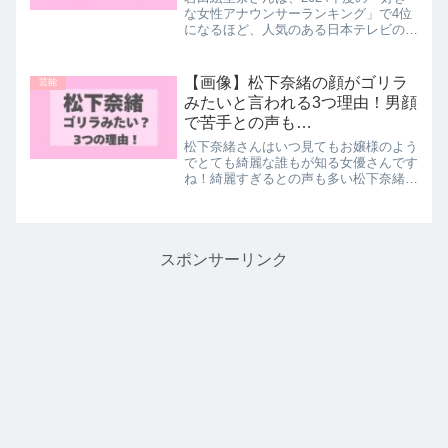
な女性アナウンサーランキング」で4位
になるほど、人気のある日本テレビのア
ナウンサーです。男女問わず「可愛
い！」との声が多く幅広い世代に支持さ
れていますが、その中でも注目なのが
【画像】松下奈緒の顔がゴリラ
芸能
「目の色が綺麗」という世間の...
みたいと言われる3つ理由！男顔
で苦手との声も…
松下奈緒さんはいつ見てもお嬢様のよう
でとても綺麗な誰もが知る女優さんです
ね！綺麗すぎるとの声も多い松下奈緒さ
んですが「ゴリラみたい」と指摘する声
がチラホラ...更には「男顔で苦手」だと
いう意見まであるんです！そこで今回は
松下奈緒さんの顔はゴ...
スポンサーリンク