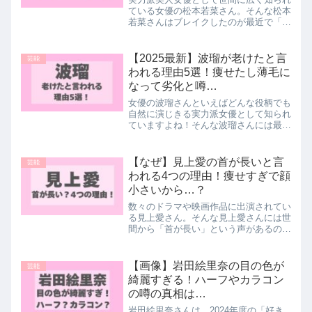
ている女優の松本若菜さん。そんな松本
若菜さんはブレイクしたのが最近で「な
ぜ売れなかった？」との声が多く挙がっ
ています。「遅咲き」と言われることも
ある松本若菜さんですが、その遅咲きの
【2025最新】波瑠が老けたと言
芸能
理由のひとつが「美女すぎ...
われる理由5選！痩せたし薄毛に
なって劣化と噂…
女優の波瑠さんといえばどんな役柄でも
自然に演じきる実力派女優として知られ
ていますよね！そんな波瑠さんには最近
「老けた」という声があることをご存じ
ですか？中には「痩せた」や「薄毛」が
劣化の原因になっているという噂も...そ
【なぜ】見上愛の首が長いと言
芸能
こで今回は波瑠さんが...
われる4つの理由！痩せすぎで顔
小さいから…？
数々のドラマや映画作品に出演されてい
る見上愛さん。そんな見上愛さんには世
間から「首が長い」という声があるのを
ご存じですか？その理由として「痩せす
ぎ」や「顔小さい」という声も...今回は
見上愛さんが「首が長い」と言われる理
【画像】岩田絵里奈の目の色が
芸能
由4つをご紹介します...
綺麗すぎる！ハーフやカラコン
の噂の真相は…
岩田絵里奈さんは、2024年度の「好き