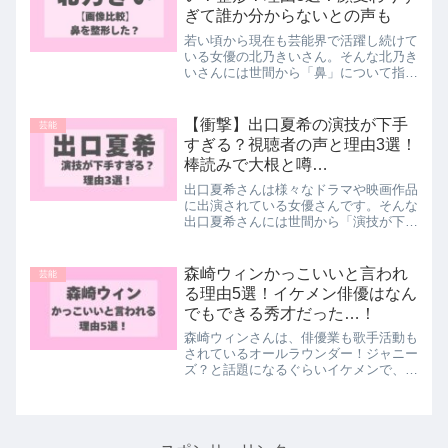
ぎて誰か分からないとの声も
若い頃から現在も芸能界で活躍し続けて
いる女優の北乃きいさん。そんな北乃き
いさんには世間から「鼻」について指摘
される声がチラホラ...「鼻おかしい」
「鼻が変」との声も。。中には「顔変わ
りすぎ」「整形した？」との声もあるん
【衝撃】出口夏希の演技が下手
芸能
です。そこで今回は北乃...
すぎる？視聴者の声と理由3選！
棒読みで大根と噂…
出口夏希さんは様々なドラマや映画作品
に出演されている女優さんです。そんな
出口夏希さんには世間から「演技が下手
すぎる」と厳しい意見が...中には「棒読
み」で「大根」すぎて作品に入り込めな
いという声もあるんです。そこで今回は
森崎ウィンかっこいいと言われ
芸能
出口夏希さんが世間か...
る理由5選！イケメン俳優はなん
でもできる秀才だった…！
森崎ウィンさんは、俳優業も歌手活動も
されているオールラウンダー！ジャニー
ズ？と話題になるぐらいイケメンで、女
性のファンが多くとても人気のある方で
すよね。演技も歌もでき、人気絶頂の森
崎ウィンさんですが、更に英語も話せる
との噂もあります...今...