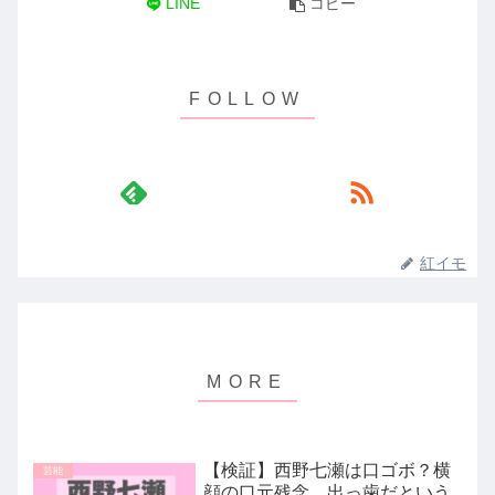
LINE
コピー
紅イモ
【検証】西野七瀬は口ゴボ？横
芸能
顔の口元残念…出っ歯だという