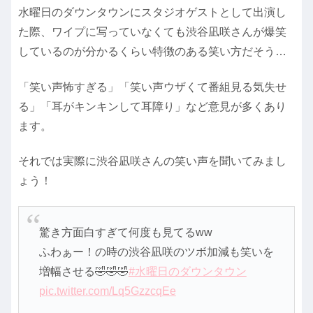
水曜日のダウンタウンにスタジオゲストとして出演し
た際、ワイプに写っていなくても渋谷凪咲さんが爆笑
しているのが分かるくらい特徴のある笑い方だそう…
「笑い声怖すぎる」「笑い声ウザくて番組見る気失せ
る」「耳がキンキンして耳障り」など意見が多くあり
ます。
それでは実際に渋谷凪咲さんの笑い声を聞いてみまし
ょう！
驚き方面白すぎて何度も見てるww
ふわぁー！の時の渋谷凪咲のツボ加減も笑いを
増幅させる🤣🤣🤣
#水曜日のダウンタウン
pic.twitter.com/Lq5GzzcqEe