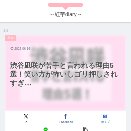
～紅芋diary～
芸能
2025.06.16
渋谷凪咲が苦手と言われる理由5
選！笑い方が怖いしゴリ押しされ
すぎ…
X
Facebook
はてブ