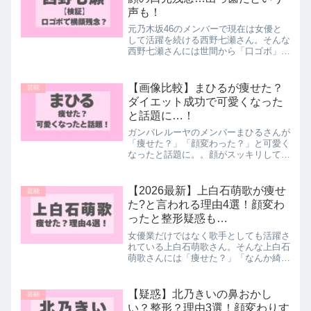
声も！
元乃木坂46のメンバーで現在は女優と
して活躍を続ける西野七瀬さん。そんな
西野七瀬さんには世間から「口ゴボ」で
はないか？と口元を指摘する声があるん
です！中には口ゴボなことで「横顔が残
念...」や「出っ歯」という声も。。。今
【画像比較】まひるが痩せた？
芸能
回は西野七瀬さんは実...
ダイエット成功で可愛くなった
と話題に…！
ガンバレルーヤのメンバーまひるさんが
「痩せた？」「顔変わった？」と可愛く
なったと話題に。。顔がスッキリして、
雰囲気も女性らしくなったと言われてい
るんです！なんとまひるさんは5日で5
キロの減量に成功したという噂も...そこ
【2026最新】上白石萌歌が痩せ
芸能
で今回はまひるさんが...
た?と言われる理由4選！顔変わ
ったと整形疑惑も…
女優業だけではなく歌手としても活躍さ
れている上白石萌歌さん。そんな上白石
萌歌さんには「痩せた？」「なんか綺麗
になった」と話題になっていました。中
には具体的に「輪郭」や「頬」に変化が
あるようで「整形」を疑う声もあるんで
【疑惑】北乃きいの鼻おかし
芸能
すよ。そこで今回は上白石...
い？整形？理由3選！顔変わりす