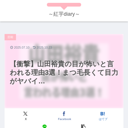
～紅芋diary～
芸能
2025.07.10
2025.10.23
【衝撃】山田裕貴の目が怖いと言
われる理由3選！まつ毛長くて目力
がヤバイ…
X
Facebook
はてブ