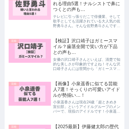
れる理由5選！ナルシストで鼻に
つくとの声も…
テレビに引っ張りだこで俳優業、そして
歌手としても活躍されている大人気の佐
野勇斗さん。そんな佐野勇斗さんです
が、世間から「嫌い」「苦手」という声
がチラホラあるんです。中には「ナルシ
スト」で鼻につく、「性格悪そう」とい
【検証】沢口靖子はガミースマ
芸能
った声も...そこで今回は...
イル？歯茎全開で笑い方が下品
との声も…
女優の沢口靖子さんといえば、清楚で知
的な美しさが印象的ですよね！そんな沢
口靖子さんには世間から「ガミースマイ
ル」だと言われていて「歯茎」を指摘す
ることがチラホラあるんです。中には
「歯茎全開」や「笑い方が下品」だとい
【画像】小泉遥香に似てる芸能
芸能
う声も...そこで今回は沢...
人7選！そっくりの可愛いアイド
ルが勢揃い…！
小泉遥香さんは現在24歳「超ときめき
宣伝部」というアイドルグループのメン
バーで、現役のアイドルです！小泉遥香
さんには、国民的アイドルグループの主
要メンバーだったあの人に似てる！との
声が...調べているうちに、世間からの
【2025最新】伊藤健太郎の歴代
芸能