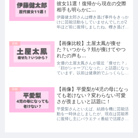
「小泉遥香さんにそっく...
彼女11選！復帰から現在の交際
相手も明らかに…
伊藤健太郎さんは轢き逃げ事件をきっか
けに芸能活動をしていませんでしたが2
年ほど前に復帰しましたね。轢き逃げ事
件後は仕事に集中し彼女は作らなかった
そうですが、2025年現在の芸能界復帰
後、初の彼女の存在が明らかになり話題
【画像比較】土屋太鳳が痩せ
芸能
に！そこで、伊藤健太郎...
た？いつから？頬が痩けてやつ
れたの声も…
女優の土屋太鳳さんが最近「痩せた？」
「顔がシャープになった」と話題になっ
ています。以前は健康的でふっくらした
印象もありましたが「頬が痩けた」こと
で「老けた」という声もあるんで
す。。。そこで今回は、土屋太鳳さんは
【画像】平愛梨が4児の母になっ
芸能
実際に痩せた？のか「痩せた」と...
ても老けない？変わらない可愛
さが羨ましいと話題に！
平愛梨さんといえば、結婚を機に芸能活
動を一時休止しましたが、現在は芸能界
に復帰し主にバラエティ番組で活躍され
ている女優さんです。サッカー選手の長
友佑都選手とご結婚され、子どもを4人
も出産しましたがテレビに出演する際に