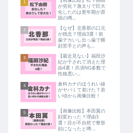
【画像比較】松下由樹
が劣化？激太りで巨大
化したのは更年期が原
因の噂...
【なぜ】北香那の口元
が残念？理由3選！前
歯デカいし出っ歯で横
顔苦手との声も...
【最近見ない】福田沙
紀が干されて消えた理
由4選！共演NG多数で
性格悪い...
倉科カナのほうれい線
がヤバくて老けた？若
い頃から画像比較！
【画像比較】本田翼の
顔変わった？理由3
選！目が不自然で整形
顔になったと噂…