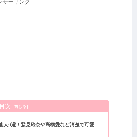
ンサーリンク
目次
能人6選！鷲見玲奈や高橋愛など清楚で可愛