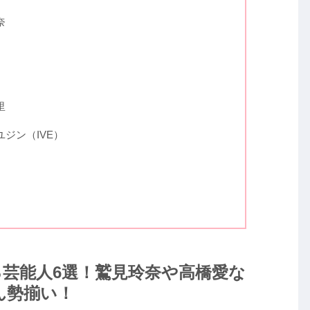
奈
里
ジン（IVE）
芸能人6選！鷲見玲奈や高橋愛な
ん勢揃い！