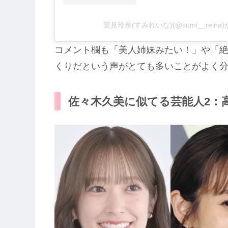
鷲見玲奈(すみれいな)(@sumi__rein
コメント欄も「美人姉妹みたい！」や「
くりだという声がとても多いことがよく
佐々木久美に似てる芸能人2：