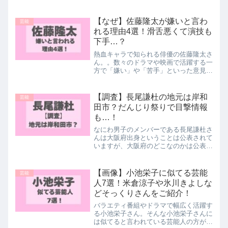
【なぜ】佐藤隆太が嫌いと言わ
芸能
れる理由4選！滑舌悪くて演技も
下手…？
熱血キャラで知られる俳優の佐藤隆太さ
ん。。数々のドラマや映画で活躍する一
方で「嫌い」や「苦手」といった意見も
チラホラ見られるんです。中には「滑舌
が悪い」や「演技が下手」という声もあ
り、様々な理由があるようですね...そこ
【調査】長尾謙杜の地元は岸和
芸能
で今回は佐藤隆太さん...
田市？だんじり祭りで目撃情報
も…！
なにわ男子のメンバーである長尾謙杜さ
んは大阪府出身ということは公表されて
いますが、大阪府のどこなのかは公表さ
れていません。そんな中で世間からは
「長尾謙杜の地元ってどこなの？」とい
う声が挙がっていて、SNSでは大阪府
【画像】小池栄子に似てる芸能
芸能
の「岸和田市」での目撃詳報...
人7選！米倉涼子や氷川きよしな
どそっくりさんをご紹介！
バラエティ番組やドラマで幅広く活躍す
る小池栄子さん。そんな小池栄子さんに
は似てると言われている芸能人の方が沢