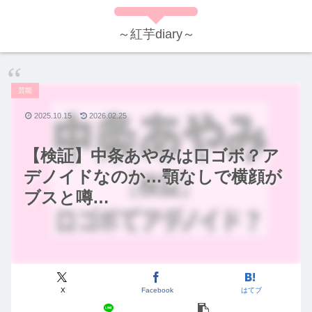
～紅芋diary～
芸能
2025.10.15
2026.02.25
【検証】中条あやみは口ゴボ？ア
デノイドなのか…顎なしで横顔が
ブスと噂…
X
Facebook
はてブ