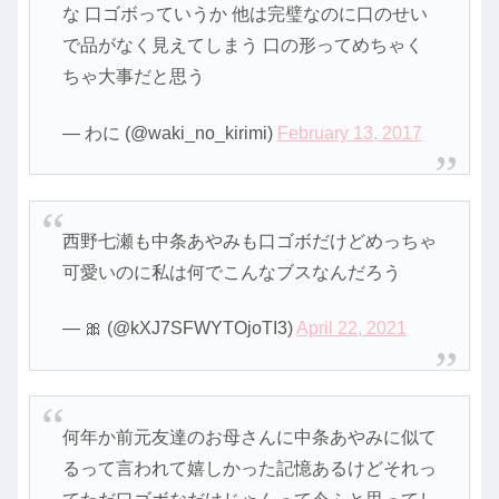
な 口ゴボっていうか 他は完璧なのに口のせい
で品がなく見えてしまう 口の形ってめちゃく
ちゃ大事だと思う
— わに (@waki_no_kirimi)
February 13, 2017
西野七瀬も中条あやみも口ゴボだけどめっちゃ
可愛いのに私は何でこんなブスなんだろう
— 🎀 (@kXJ7SFWYTOjoTI3)
April 22, 2021
何年か前元友達のお母さんに中条あやみに似て
るって言われて嬉しかった記憶あるけどそれっ