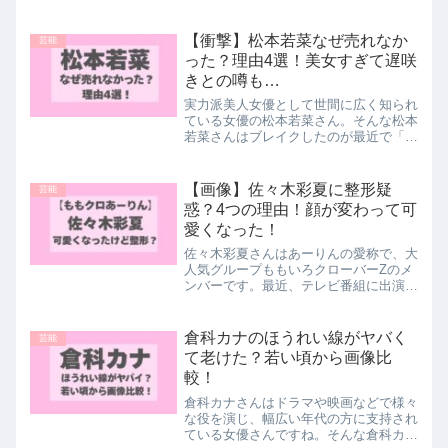
山いらっしゃいます！米倉涼子さんや氷
川きよしさんなど、目元に印象が残るク
ールビューティーなそっくりさんが勢揃
【衝撃】松本若菜なぜ売れなか
芸能
い...そこで今回は、小...
った？理由4選！美女すぎて遅咲
きとの噂も…
実力派美人女優として世間に広く知られ
ている女優の松本若菜さん。そんな松本
若菜さんはブレイクしたのが最近で「な
ぜ売れなかった？」との声が多く挙がっ
ています。「遅咲き」と言われることも
ある松本若菜さんですが、その遅咲きの
【画像】佐々木彩夏に整形疑
芸能
理由のひとつが「美女すぎ...
惑？4つの理由！顔が変わって可
愛くなった！
佐々木彩夏さんはあーりんの愛称で、大
人気グループももいろクローバーZのメ
ンバーです。最近、テレビ番組に出演す
ると「可愛くなった」「整形した？」と
言われるほど顔が変わったんだと
か、、、そこで今回は、佐々木彩夏さん
倉科カナのほうれい線がヤバく
芸能
は昔と顔が変わって可愛くなった...
て老けた？若い頃から画像比
較！
倉科カナさんはドラマや映画などで様々
な役を演じ、幅広い年代の方に支持され
ている女優さんですね。そんな倉科カナ