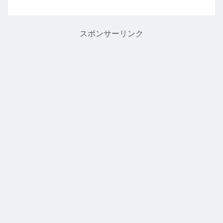
さんに「ほうれい線」ができて世間から
老けた？劣化した？などの声がありま
す。若い頃には既にほうれい線はあった
のか、最近になってでてきた...
スポンサーリンク