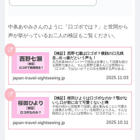
中条あやみさんのように「口ゴボでは？」と世間から
声が挙がっているお二人の検証もご覧ください。
【検証】西野七瀬は口ゴボ？横顔の口元残
念...出っ歯だという声も！
元乃木坂46のメンバーで現在は女優として活躍を続け
る西野七瀬さん。そんな西野七瀬さんには世間から
「口ゴボ」ではないか？と口元を指摘する声があるん
です！中には口ゴボなことで「横顔が残念...」や「出
っ歯」という声も。。。今回は西野七瀬さんは実...
2025.11.03
japan-travel-sightseeing.jp
【検証】桜田ひよりは口ゴボなのか？顎がな
いし口が前に出て可愛くないと噂
子役の頃から芸能界で活躍し歳を重ねるごとに可愛さ
と綺麗さが増していっている桜田ひよりさん。そんな
桜田ひよりさんには世間から「口ゴボでは？」という
声がチラホラあるんです。口ゴボの特徴である「顎が
ない」や「口が前に出てる」といった声も...そこ...
2025.10.11
japan-travel-sightseeing.jp