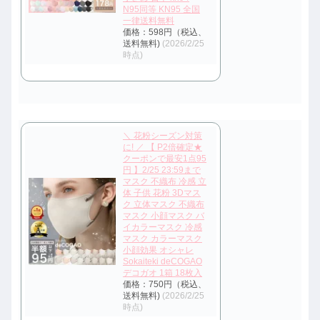
N95同等 KN95 全国
一律送料無料
価格：598円（税込、
送料無料)
(2026/2/25
時点)
＼ 花粉シーズン対策
に! ／ 【 P2倍確定★
クーポンで最安1点95
円 】2/25 23:59まで
マスク 不織布 冷感 立
体 子供 花粉 3Dマス
ク 立体マスク 不織布
マスク 小顔マスク バ
イカラーマスク 冷感
マスク カラーマスク
小顔効果 オシャレ
Sokaiteki deCOGAO
デコガオ 1箱 18枚入
価格：750円（税込、
送料無料)
(2026/2/25
時点)