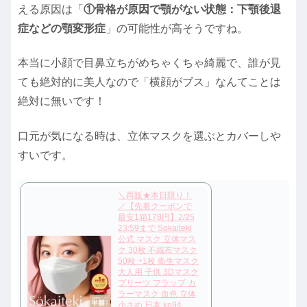
える原因は「
①骨格が原因で顎がない状態：下顎後退
症などの顎変形症
」の可能性が高そうですね。
本当に小顔で目鼻立ちがめちゃくちゃ綺麗で、誰が見
ても絶対的に美人なので「横顔がブス」なんてことは
絶対に無いです！
口元が気になる時は、立体マスクを選ぶとカバーしや
すいです。
＼再販★本日限り！
／【先着クーポンで
最安1箱178円】2/25
23:59まで Sokaiteki
公式 マスク 立体マス
ク 30枚 不織布マスク
50枚 +1枚 衛生マスク
大人用 子供 3Dマスク
プリーツ フラップ カ
ラーマスク 血色 立体
小さめ 日本 kn94