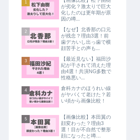
【画像比較】松下由樹
が劣化？激太りで巨大
化したのは更年期が原
因の噂...
【なぜ】北香那の口元
が残念？理由3選！前
歯デカいし出っ歯で横
顔苦手との声も...
【最近見ない】福田沙
紀が干されて消えた理
由4選！共演NG多数で
性格悪い...
倉科カナのほうれい線
がヤバくて老けた？若
い頃から画像比較！
【画像比較】本田翼の
顔変わった？理由3
選！目が不自然で整形
顔になったと噂…