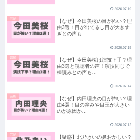
2026.07.19
芸能
【なぜ】今田美桜の目が怖い？理
由3選！目が出てるし目が大きす
ぎとの声も…
2026.07.15
芸能
【なぜ】今田美桜は演技下手？理
由3選と視聴者の声！演技同じで
棒読みとの声も…
2026.07.14
芸能
【なぜ】内田理央の目が怖い？理
由4選！目の窪みや目玉が大きい
のが原因か…
2026.07.12
芸能
【疑惑】北乃きいの鼻おかしい？