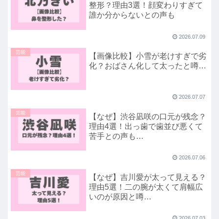
整形？理由3選！顔変わりすぎて
誰か分からないとの声も
2026.07.09
芸能
【画像比較】小雪が老けすぎで劣
化？おばさん化して太ったと噂…
2026.07.07
芸能
【なぜ】渋谷凪咲の口元が残念？
理由4選！出っ歯で歯並び悪くて
苦手との声も…
2026.07.06
芸能
【なぜ】吉川愛が太って見える？
理由5選！二の腕が太くて肩幅広
いのが原因と噂…
2026.07.03